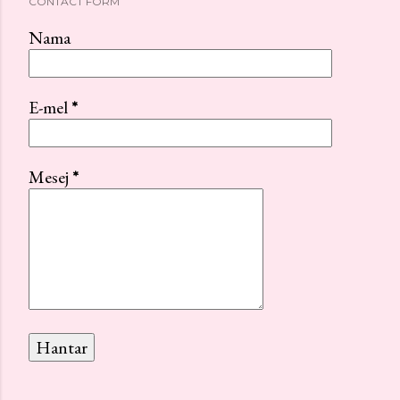
CONTACT FORM
Nama
E-mel
*
Mesej
*