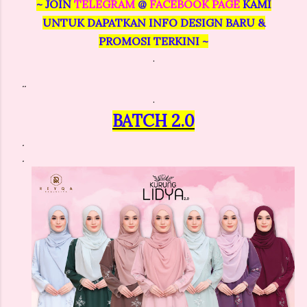
~ JOIN
TELEGRAM
@
FACEBOOK PAGE
KAMI
UNTUK DAPATKAN INFO DESIGN BARU &
PROMOSI TERKINI ~
.
..
.
BATCH 2.0
.
.