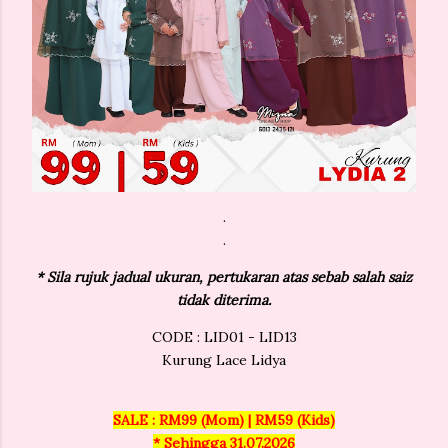
.
.
* Sila rujuk jadual ukuran, pertukaran atas sebab salah saiz
tidak diterima.
CODE : LID01 - LID13
Kurung Lace Lidya
SALE : RM99 (Mom) | RM59 (Kids)
* Sehingga 31.07.2026