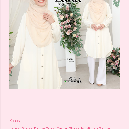
Kongsi
Labels:
Blouse
Blouse Polos
Casual Blouse
Muslimah Blouse