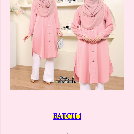
.
.
BATCH 1
.
.