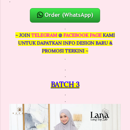
.
.
~ JOIN
TELEGRAM
@
FACEBOOK PAGE
KAMI
UNTUK DAPATKAN INFO DESIGN BARU &
PROMOSI TERKINI ~
.
.
.
BATCH 3
.
.