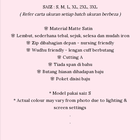
SAIZ : S, M, L, XL, 2XL, 3XL
( Refer carta ukuran setiap batch ukuran berbeza )
🌸 Material Matte Satin
🌸 Lembut, sederhana tebal, sejuk, selesa dan mudah iron
🌸 Zip dibahagian depan - nursing friendly
🌸 Wudhu friendly - lengan cuff berbutang
🌸 Cutting A
🌸 Tiada span di bahu
🌸 Butang hiasan dihadapan baju
🌸 Poket disisi baju
* Model pakai saiz S
* Actual colour may vary from photo due to lighting &
screen settings
.
.