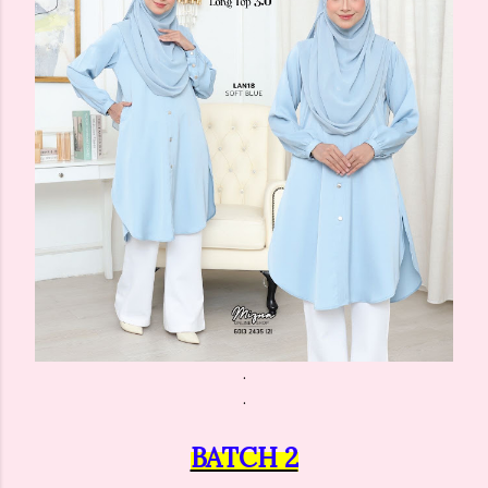
.
.
BATCH 2